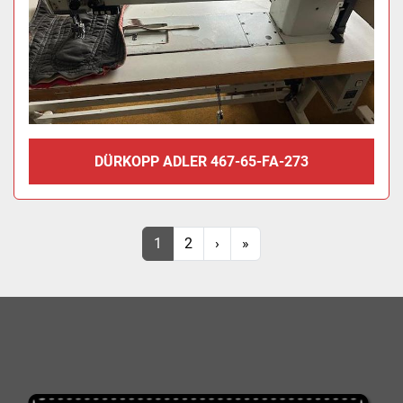
DÜRKOPP ADLER 467-65-FA-273
1
2
›
»