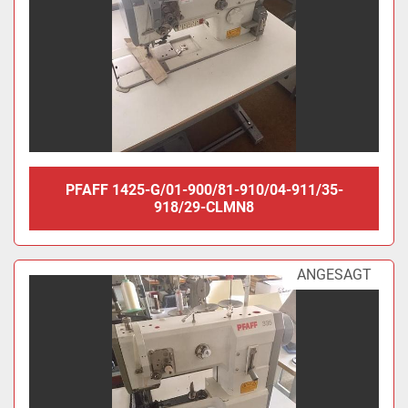
PFAFF 1425-G/01-900/81-910/04-911/35-
918/29-CLMN8
ANGESAGT