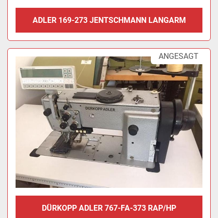
ADLER 169-273 JENTSCHMANN LANGARM
ANGESAGT
DÜRKOPP ADLER 767-FA-373 RAP/HP