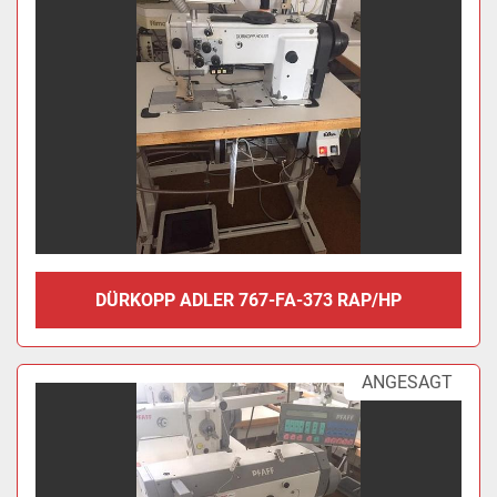
DÜRKOPP ADLER 767-FA-373 RAP/HP
ANGESAGT