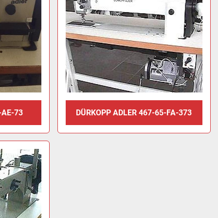
-AE-73
DÜRKOPP ADLER 467-65-FA-373