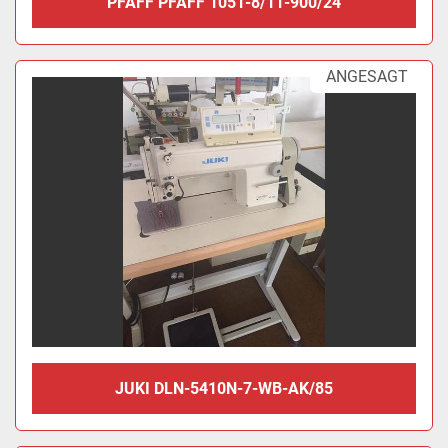
PFAFF PFAFF 1051-8/11-900/24
ANGESAGT
JUKI DLN-5410N-7-WB-AK/85