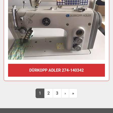
DÜRKOPP ADLER 274-140342
1
2
3
›
»