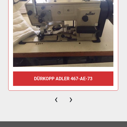
DÜRKOPP ADLER 467-AE-73
‹
›