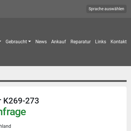
Sprache auswählen
Gebraucht
News
Ankauf
Reparatur
Links
Kontakt
r K269-273
nfrage
hland