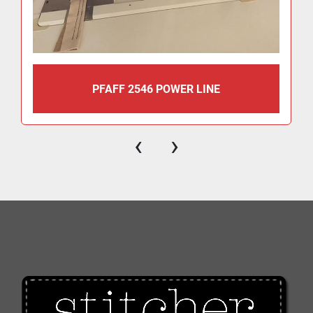
PFAFF 2546 POWER LINE
‹
›