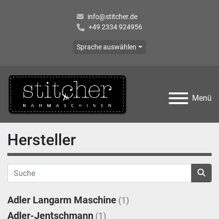
info@stitcher.de
+49 2334 924956
Sprache auswählen
Menü
Hersteller
Adler Langarm Maschine
(1)
Adler-Jentschmann
(1)