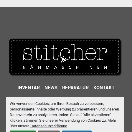
INVENTAR
NEWS
REPARATUR
KONTAKT
IMPRESSUM
DATENSCHUTZ
AGB
Wir verwenden Cookies, um Ihren Besuch zu verbessern,
personalisierte Inhalte oder Werbung zu präsentieren und unseren
Machinio System
-Website von
Machinio
Datenverkehr zu analysieren. Indem Sie auf "Alle akzeptieren"
klicken, stimmen Sie unserer Verwendung von Cookies zu. Mehr
Cookie-Einstellungen
über unsere
Datenschutzerklärung
.