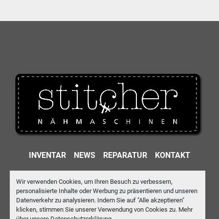
INVENTAR
NEWS
REPARATUR
KONTAKT
IMPRESSUM
DATENSCHUTZ
AGB
Wir verwenden Cookies, um Ihren Besuch zu verbessern,
personalisierte Inhalte oder Werbung zu präsentieren und unseren
Machinio System
-Website von
Machinio
Datenverkehr zu analysieren. Indem Sie auf "Alle akzeptieren"
klicken, stimmen Sie unserer Verwendung von Cookies zu. Mehr
Cookie-Einstellungen
über unsere
Datenschutzerklärung
.