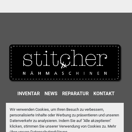
INVENTAR
NEWS
REPARATUR
KONTAKT
IMPRESSUM
DATENSCHUTZ
AGB
Wir verwenden Cookies, um Ihren Besuch zu verbessern,
personalisierte Inhalte oder Werbung zu präsentieren und unseren
Machinio System
-Website von
Machinio
Datenverkehr zu analysieren. Indem Sie auf "Alle akzeptieren"
klicken, stimmen Sie unserer Verwendung von Cookies zu. Mehr
Cookie-Einstellungen
über unsere
Datenschutzerklärung
.