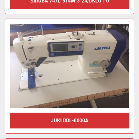
SIRUBA 747L-514M-3-24/DKLU1-0
JUKI DDL-8000A