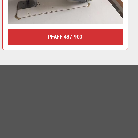
PFAFF 487-900
DÜRK