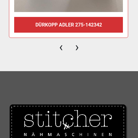
DÜRKOPP ADLER 275-142342
‹
›