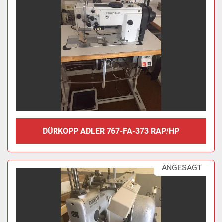
DÜRKOPP ADLER 767-FA-373 RAP/HP
ANGESAGT