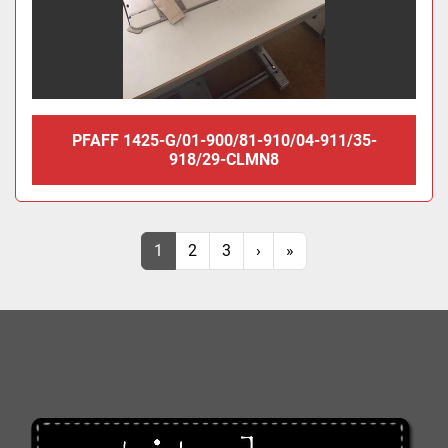
PFAFF 1425-G/01-900/81-910/04-911/35-
918/29-CLMN8
1
2
3
›
»